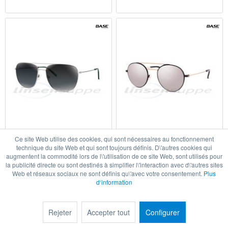
Masca Sun SMA2150
Masca Sun SMA2300
Ce site Web utilise des cookies, qui sont nécessaires au fonctionnement
technique du site Web et qui sont toujours définis. D\'autres cookies qui
46,40 € *
33,90 € *
augmentent la commodité lors de l\'utilisation de ce site Web, sont utilisés pour
la publicité directe ou sont destinés à simplifier l\'interaction avec d\'autres sites
Détails
Détails
Web et réseaux sociaux ne sont définis qu\'avec votre consentement.
Plus
d‘information
Rejeter
Accepter tout
Configurer