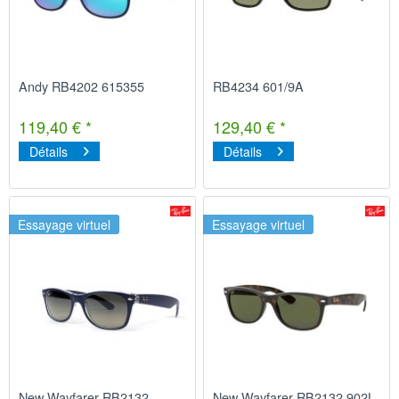
Andy RB4202 615355
RB4234 601/9A
119,40 € *
129,40 € *
Détails
Détails
Essayage virtuel
Essayage virtuel
New Wayfarer RB2132
New Wayfarer RB2132 902L