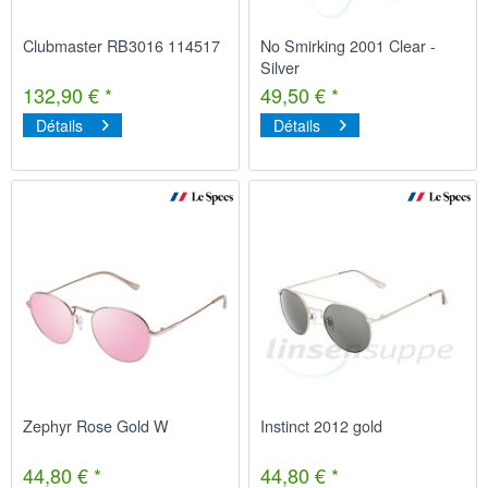
Clubmaster RB3016 114517
No Smirking 2001 Clear -
Silver
132,90 € *
49,50 € *
Détails
Détails
Zephyr Rose Gold W
Instinct 2012 gold
44,80 € *
44,80 € *