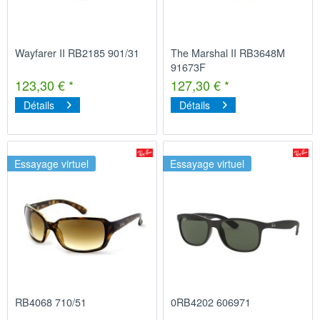
Wayfarer II RB2185 901/31
The Marshal II RB3648M
91673F
123,30 € *
127,30 € *
Détails
Détails
Essayage virtuel
Essayage virtuel
RB4068 710/51
0RB4202 606971