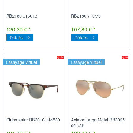
RB2180 616613
RB2180 710/73
120,30 € *
107,80 € *
Détails
Détails
Essayage virtuel
Essayage virtuel
Clubmaster RB3016 114530
Aviator Large Metal RB3025
001/3E
131,70 € *
129,40 € *