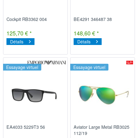
Cockpit RB3362 004
BE4291 346487 38
125,70 € *
148,60 € *
Détails
Détails
Essayage virtuel
Essayage virtuel
EA4033 5229T3 56
Aviator Large Metal RB3025
112/19