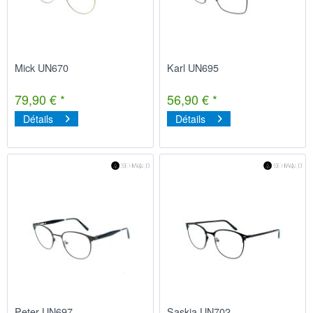
Mick UN670
Karl UN695
79,90 € *
56,90 € *
Détails
Détails
Peter UN697
Saskia UN702