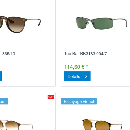
1 865/13
Top Bar RB3183 004/71
114,60 € *
Détails
uel
Essayage virtuel