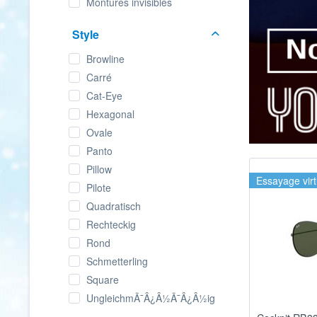
Montures invisibles
Style
Browline
Carré
Cat-Eye
Hexagonal
Ovale
Panto
Pillow
Essayage virt
Pilote
Quadratisch
Rechteckig
Rond
Schmetterling
Square
UngleichmÃ¯Â¿Â½Ã¯Â¿Â½ig