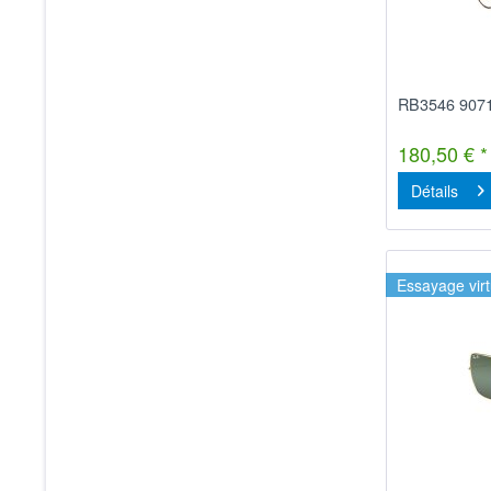
RB3546 907
180,50 € *
Détails
Essayage virt