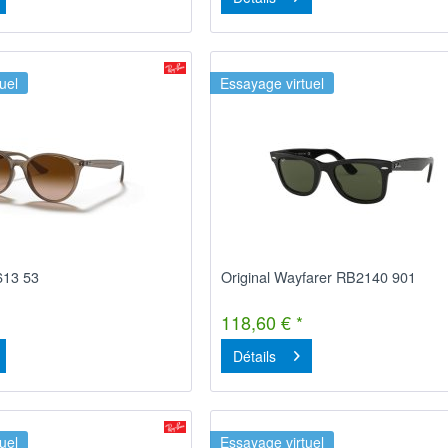
uel
Essayage virtuel
613 53
Original Wayfarer RB2140 901
118,60 € *
Détails
uel
Essayage virtuel