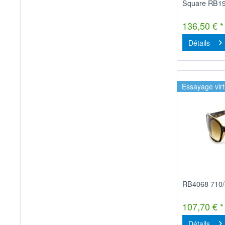
Square RB1
136,50 € *
Détails
Essayage virt
RB4068 710/
107,70 € *
Détails