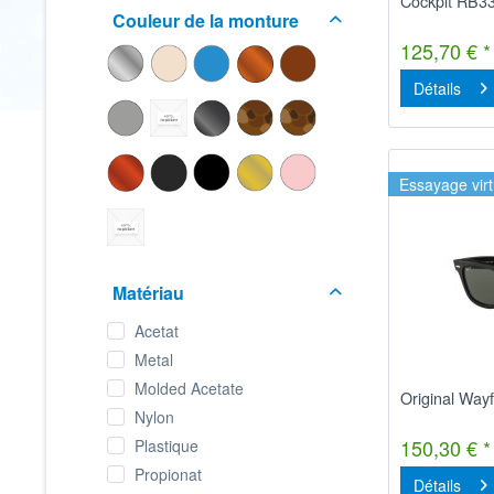
Cockpit RB3
Couleur de la monture
125,70 € *
Détails
Essayage virt
Matériau
Acetat
Metal
Molded Acetate
Original Way
Nylon
150,30 € *
Plastique
Propionat
Détails