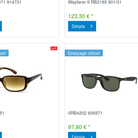
971 914731
Wayfarer II RB2185 901/31
123,30 € *
Détails
uel
Essayage virtuel
51
0RB4202 606971
97,80 € *
Détails