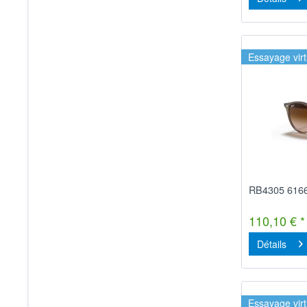
Essayage virt
RB4305 616
110,10 € *
Détails
Essayage virt