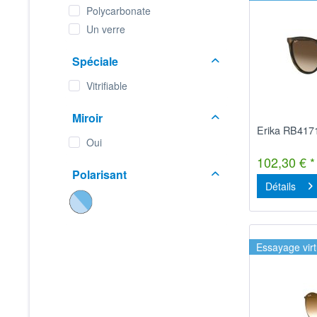
Polycarbonate
Un verre
Spéciale
Vitrifiable
Miroir
Erika RB417
Oui
102,30 € *
Polarisant
Détails
Essayage virt