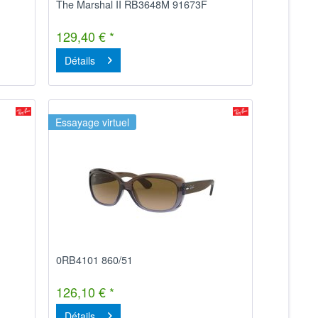
The Marshal II RB3648M 91673F
129,40 € *
Détails
Essayage virtuel
0RB4101 860/51
126,10 € *
Détails