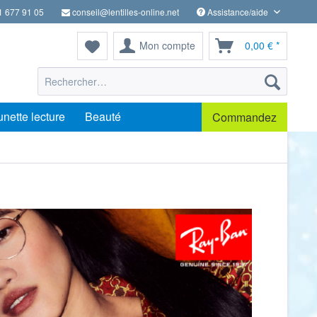
1 677 91 05
conseil@lentilles-online.net
Assistance/aide
Mon compte
0,00 € *
unette lecture
Beauté
Commandez