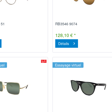
151
RB3546 9074
128,10 € *
Détails
uel
Essayage virtuel