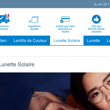
+41 (0) 7
tien
Lentille de Couleur
Lunette Solaire
Lunette
L
unette Solaire