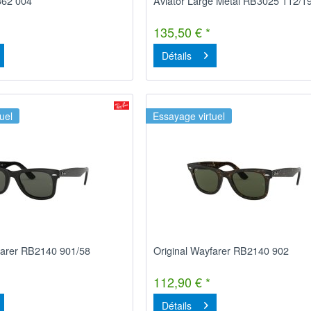
362 004
Aviator Large Metal RB3025 112/1
135,50 € *
Détails
uel
Essayage virtuel
farer RB2140 901/58
Original Wayfarer RB2140 902
112,90 € *
Détails