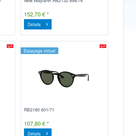
9
New Wayfarer RB2132 894/76
152,70 € *
Détails
Essayage virtuel
RB2180 601/71
107,80 € *
Détails