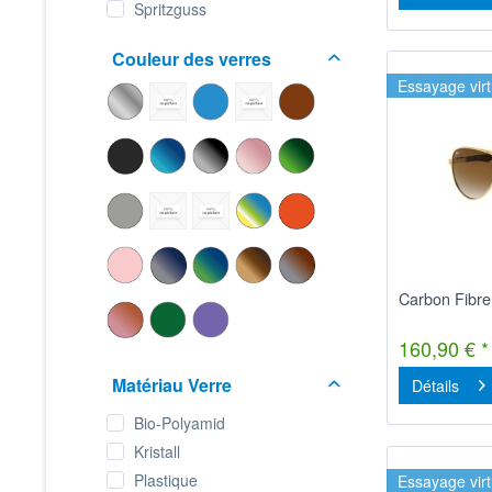
Spritzguss
Couleur des verres
Essayage virt
Carbon Fibr
160,90 € *
Matériau Verre
Détails
Bio-Polyamid
Kristall
Plastique
Essayage virt