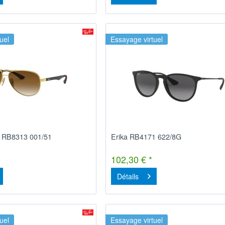
uel
Essayage virtuel
e RB8313 001/51
Erika RB4171 622/8G
102,30 € *
Détails
uel
Essayage virtuel