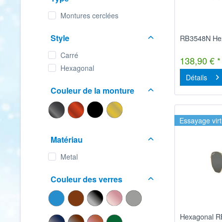
Montures cerclées
Style
RB3548N Hex
Carré
138,90 € *
Hexagonal
Détails
Couleur de la monture
Essayage virt
Matériau
Metal
Couleur des verres
Hexagonal R