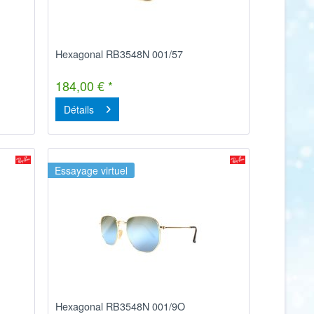
Hexagonal RB3548N 001/57
184,00 € *
Détails
Essayage virtuel
Hexagonal RB3548N 001/9O