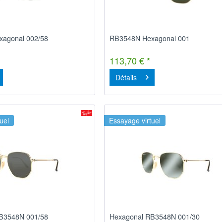
agonal 002/58
RB3548N Hexagonal 001
113,70 € *
Détails
uel
Essayage virtuel
B3548N 001/58
Hexagonal RB3548N 001/30