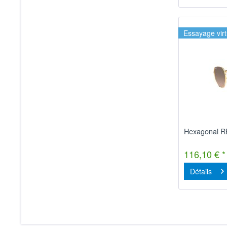
Essayage virt
Hexagonal 
116,10 € *
Détails