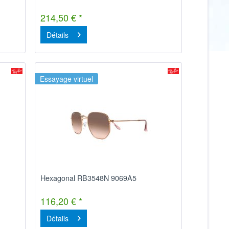
214,50 € *
Détails
Essayage virtuel
Hexagonal RB3548N 9069A5
116,20 € *
Détails