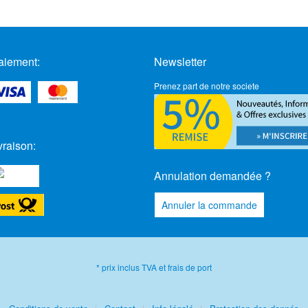
aiement:
Newsletter
Prenez part de notre societe
vraison:
Annulation demandée ?
Annuler la commande
* prix inclus TVA et frais de port