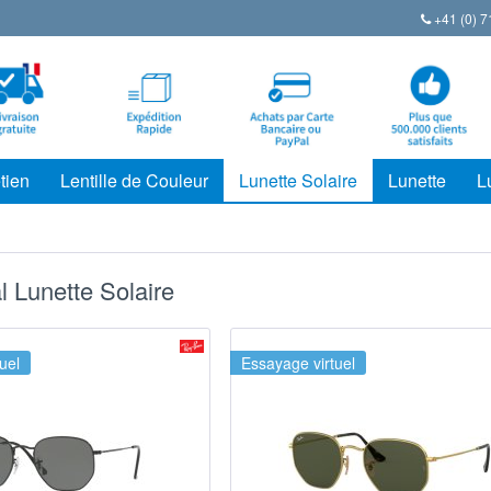
+41 (0) 7
tien
Lentille de Couleur
Lunette Solaire
Lunette
L
 Lunette Solaire
uel
Essayage virtuel