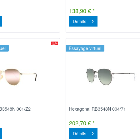
138,90 € *
Détails
uel
Essayage virtuel
B3548N 001/Z2
Hexagonal RB3548N 004/71
202,70 € *
Détails