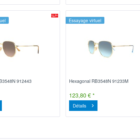
uel
Essayage virtuel
RB3548N 912443
Hexagonal RB3548N 91233M
123,80 € *
Détails