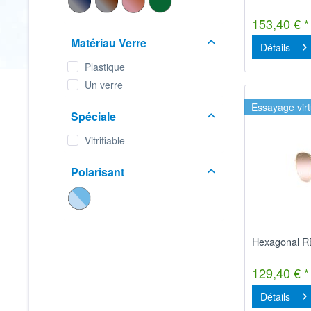
153,40 € *
Matériau Verre
Détails
Plastique
Un verre
Essayage virt
Spéciale
Vitrifiable
Polarisant
Hexagonal R
129,40 € *
Détails