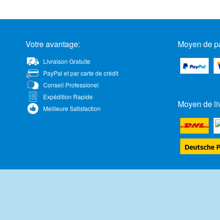
Votre avantage:
Moyen de p
Livraison Gratuite
PayPal et par carte de crédit
Conseil Professionel
Expédition Rapide
Moyen de li
Meilleure Satisfaction