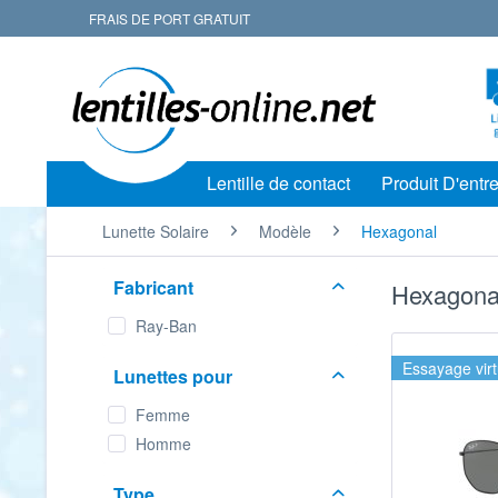
FRAIS DE PORT GRATUIT
Lentille de contact
Produit D'entre
Lunette Solaire
Modèle
Hexagonal
Fabricant
Hexagonal
Ray-Ban
Essayage virt
Lunettes pour
Femme
Homme
Type