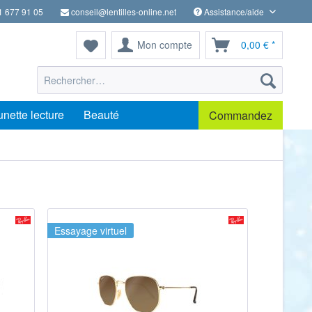
1 677 91 05
conseil@lentilles-online.net
Assistance/aide
Mon compte
0,00 € *
unette lecture
Beauté
Commandez
Essayage virtuel