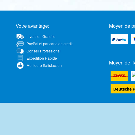
Votre avantage:
Moyen de p
Livraison Gratuite
PayPal et par carte de crédit
Conseil Professionel
Expédition Rapide
Moyen de li
Meilleure Satisfaction