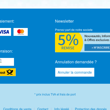
aiement:
Newsletter
Prenez part de notre societe
vraison:
Annulation demandée ?
Annuler la commande
* prix inclus TVA et frais de port
Conditions de vente
Contact
Info légalé
Protection des donnés