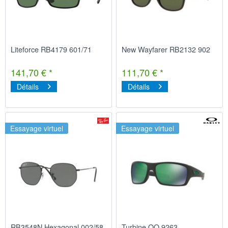
Liteforce RB4179 601/71
New Wayfarer RB2132 902
141,70 € *
111,70 € *
Détails
Détails
Essayage virtuel
Essayage virtuel
RB3548N Hexagonal 002/58
Turbine OO 9263