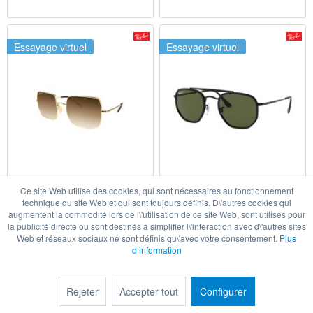
Essayage virtuel
Essayage virtuel
Square RB1971 914751
The Marshal II RB3648M
Ce site Web utilise des cookies, qui sont nécessaires au fonctionnement
002/58
technique du site Web et qui sont toujours définis. D\'autres cookies qui
118,60 € *
159,50 € *
augmentent la commodité lors de l\'utilisation de ce site Web, sont utilisés pour
la publicité directe ou sont destinés à simplifier l\'interaction avec d\'autres sites
Détails
Détails
Web et réseaux sociaux ne sont définis qu\'avec votre consentement.
Plus
d‘information
Essayage virtuel
Essayage virtuel
Rejeter
Accepter tout
Configurer