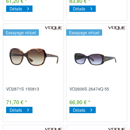
61,20 € *
83,80 € *
Détails
Détails
Essayage virtuel
Essayage virtuel
VO2871S 150813
VO2606S 26474Q 55
71,70 € *
66,90 € *
Détails
Détails