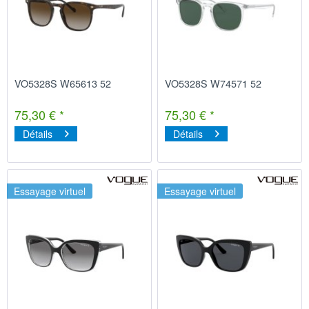
VO5328S W65613 52
VO5328S W74571 52
75,30 € *
75,30 € *
Détails
Détails
Essayage virtuel
Essayage virtuel