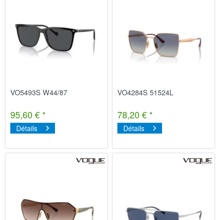
VO5493S W44/87
VO4284S 51524L
95,60 € *
78,20 € *
Détails
Détails