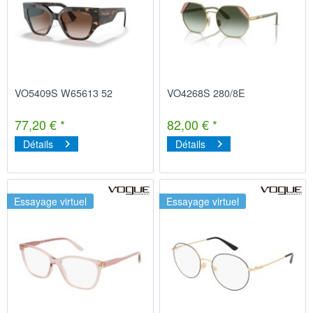
VO5409S W65613 52
VO4268S 280/8E
77,20 € *
82,00 € *
Détails
Détails
Essayage virtuel
Essayage virtuel