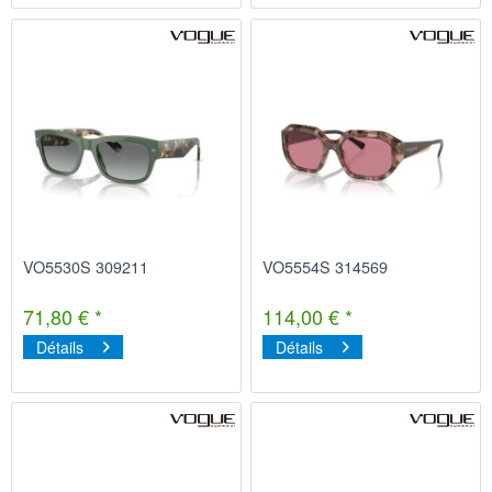
VO5530S 309211
VO5554S 314569
71,80 € *
114,00 € *
Détails
Détails