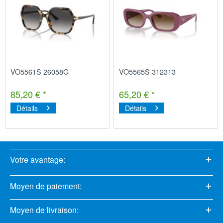
VO5561S 26058G
VO5565S 312313
85,20 € *
65,20 € *
Détails
Détails
Votre avantage:
Moyen de paiement:
Moyen de livraison: