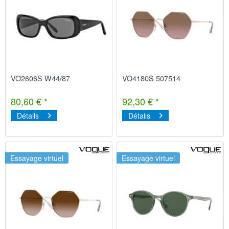
VO2606S W44/87
VO4180S 507514
80,60 € *
92,30 € *
Détails
Détails
Essayage virtuel
Essayage virtuel