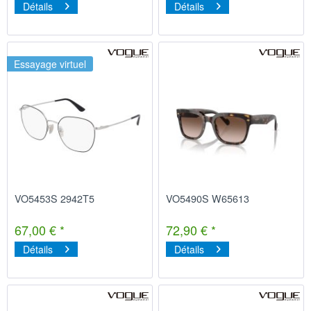
Détails
Détails
Essayage virtuel
VO5453S 2942T5
VO5490S W65613
67,00 € *
72,90 € *
Détails
Détails