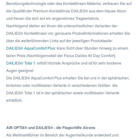
Benetzungstechnologie oder das Kontaktlinsen-Material, vertrauen Sie auf
die Qualität der Premium-Kontaktlinse DAILIES® aus dem Hause Alcon
und freuen Sie sich auf ein angenehmes Trageerlebnis.
Nachfolgend stellen wir Ihnen die unterschiedlichen Varianten der
DAILIES® Kontaktlinsen vor, genauere Produktinformationen erhalten Sie
über die weiterführenden Links auf der jeweiligen Produktseite:
DAILIES® AquaComfort Plus
: klare Sicht über Stunden hinweg zu einem
fairen Preis (Nachfolgemodell der Focus Dailies All Day Comfort)
DAILIES® Total 1
: erfüllt höchste Ansprüche und ist für sehr trockene
Augen geeignet
Die DAILIES® AquaComfort Plus erhalten Sie bei uns in der sphärischen,
torischen oder multifokalen Variante in verschiedenen Größen  die
DAILIES® Total 1 ist in der sphärischen sowie multifokalen Variante
erhältlich.
AIR OPTIX® und DAILIES® - die Flagschiffe Alcons
Als Weltmarktführer im Bereich der Augenheilkunde entwickelt und