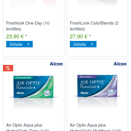
Freshlook One-Day (10
FreshLook ColorBlends (2
lentilles)
lentilles)
23,90 € *
27,90 € *
Détails
Détails
Air Optix Aqua plus
Air Optix Aqua plus
HydraGlyde Toric (1x6)
HydraGlyde Multifocal (1x3)