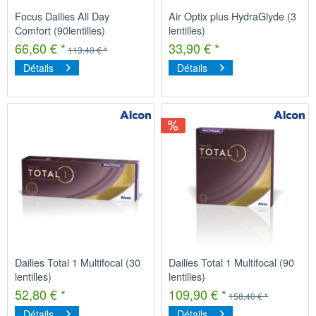
Focus Dailies All Day
Air Optix plus HydraGlyde (3
Comfort (90lentilles)
lentilles)
66,60 € *
33,90 € *
113,40 € *
Détails
Détails
Dailies Total 1 Multifocal (30
Dailies Total 1 Multifocal (90
lentilles)
lentilles)
52,80 € *
109,90 € *
158,40 € *
Détails
Détails