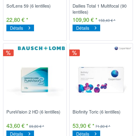
SofLens 59 (6 lentilles)
Dailies Total 1 Multifocal (90
lentilles)
22,80 € *
109,90 € *
158,40 € *
Détails
Détails
PureVision 2 HD (6 lentilles)
Biofinity Toric (6 lentilles)
43,60 € *
53,90 € *
69,80 € *
71,80 € *
Détails
Détails