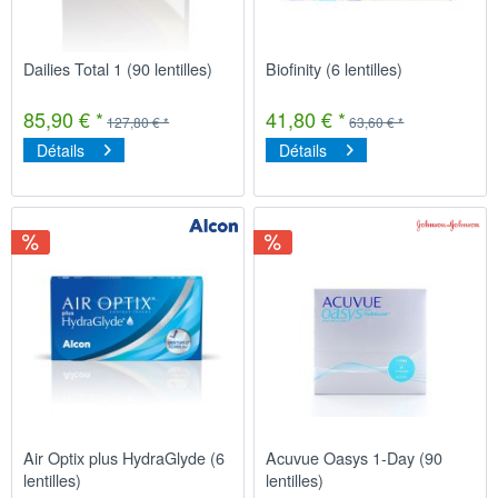
Dailies Total 1 (90 lentilles)
Biofinity (6 lentilles)
85,90 € *
41,80 € *
127,80 € *
63,60 € *
Détails
Détails
Air Optix plus HydraGlyde (6
Acuvue Oasys 1-Day (90
lentilles)
lentilles)