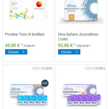
Proclear Toric (6 lentilles)
Dina Spheric Journalières
(1x90)
49,90 € *
53,80 € *
77,80 € *
152,10 € *
Détails
Détails