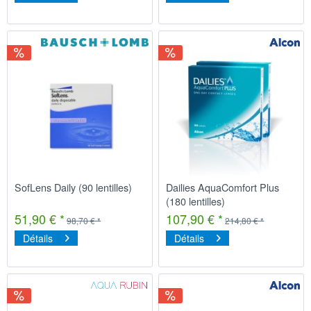
SofLens Daily (90 lentilles)
Dailies AquaComfort Plus
(180 lentilles)
51,90 € *
107,90 € *
98,70 € *
214,80 € *
Détails
Détails