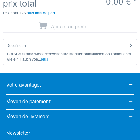
0,00 €
*
prix total
Prix dont TVA
plus frais de port
Ajouter au
panier
Description
TOTAL30® sind wiederverwendbare Monatskontaktlinsen So komfortabel
wie ein Hauch von...
plus
Votre avantage:
Moyen de paiement:
Moyen de livraison:
Newsletter