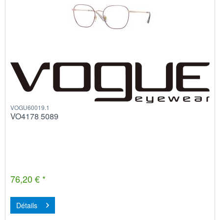
VOGU60019.1
VO4178 5089
76,20 € *
Détails