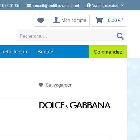
1 677 91 05
conseil@lentilles-online.net
Assistance/aide
Mon compte
0,00 € *
unette lecture
Beauté
Commandez
Sauvegarder