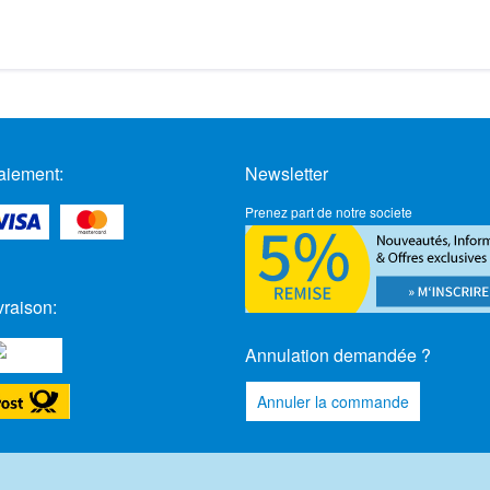
aiement:
Newsletter
Prenez part de notre societe
vraison:
Annulation demandée ?
Annuler la commande