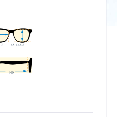
1.8
45.1.46.8
140