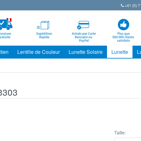
+41 (0) 7
tien
Lentille de Couleur
Lunette Solaire
Lunette
L
3303
Taille: