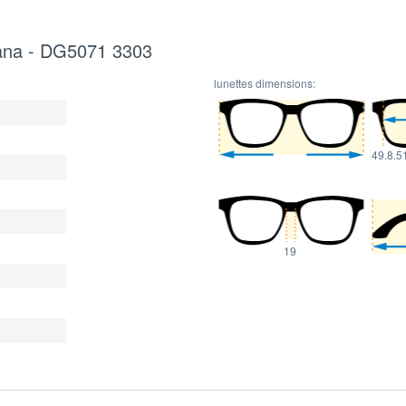
bana - DG5071 3303
lunettes dimensions:
49.8.5
19