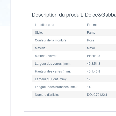
Description du produit: Dolce&Gab
Lunettes pour:
Femme
Style:
Panto
Couleur de la monture:
Rose
Matériau:
Metal
Matériau Verre:
Plastique
Largeur des verres (mm):
49.8.51.8
Hauteur des verres (mm):
45.1.46.8
Largeur du Pont (mm):
19
Longueur des branches (mm):
140
Numéro d'article:
DOLC70122.1