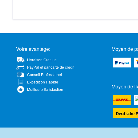
Votre avantage:
Moyen de p
Livraison Gratuite
PayPal et par carte de crédit
Conseil Professionel
Expédition Rapide
Moyen de li
Meilleure Satisfaction