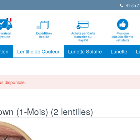
+41 (0) 7
tien
Lentille de Couleur
Lunette Solaire
Lunette
L
lus disponible.
n (1-Mois) (2 lentilles)