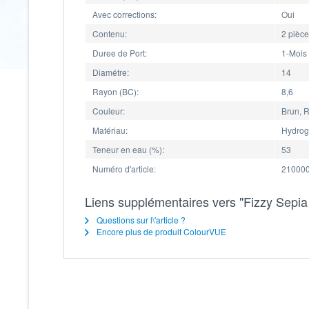
Avec corrections:
Oui
Contenu:
2 pièc
Duree de Port:
1-Mois
Diamétre:
14
Rayon (BC):
8,6
Couleur:
Brun, R
Matériau:
Hydrog
Teneur en eau (%):
53
Numéro d'article:
210000
Liens supplémentaires vers "Fizzy Sepia 
Questions sur l\'article ?
Encore plus de produit ColourVUE