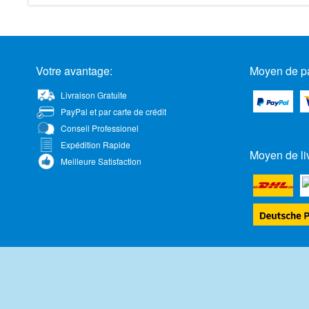
Votre avantage:
Moyen de p
Livraison Gratuite
PayPal et par carte de crédit
Conseil Professionel
Expédition Rapide
Moyen de li
Meilleure Satisfaction