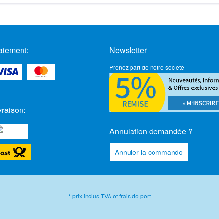
aiement:
Newsletter
Prenez part de notre societe
vraison:
Annulation demandée ?
Annuler la commande
* prix inclus TVA et frais de port